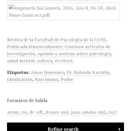
Revista de la Facultad de Psicología de la UANL.
Publicada bimestralmente. Contiene artículos de
investigación, opinión y noticias sobre psicología,
salud mental, cultura, etcétera.
Etiquetas:
Amor femenino
,
Dr. Rolando Karothy
,
Idealización
,
Narcisismo
,
Poder
Formatos de Salida
atom
,
csv
,
dc-rdf
,
dcmes-xml
,
json
,
omeka-xml
,
rss2
Refine search