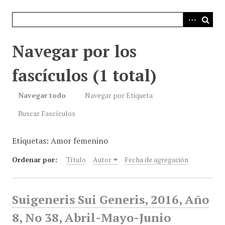
i
n
c
i
Navegar por los
p
a
fascículos (1 total)
l
Navegar todo
Navegar por Etiqueta
Buscar Fascículos
Etiquetas: Amor femenino
Ordenar por:
Título
Autor
Fecha de agregación
Suigeneris Sui Generis, 2016, Año
8, No 38, Abril-Mayo-Junio