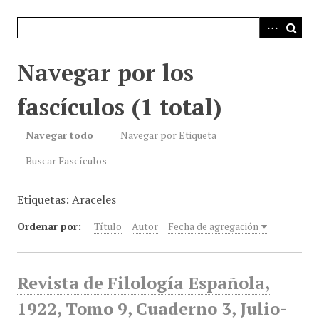
i
n
c
i
Navegar por los
p
a
fascículos (1 total)
l
Navegar todo
Navegar por Etiqueta
Buscar Fascículos
Etiquetas: Araceles
Ordenar por:
Título
Autor
Fecha de agregación
Revista de Filología Española,
1922, Tomo 9, Cuaderno 3, Julio-