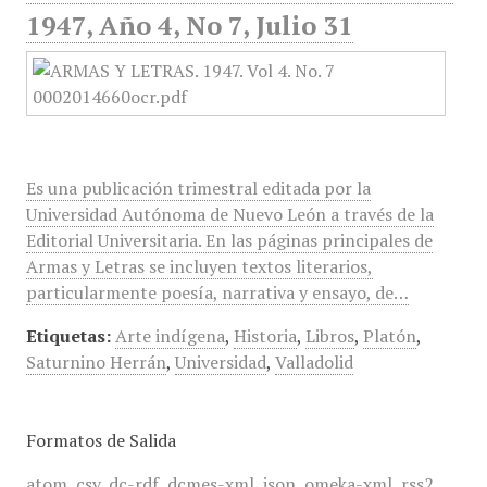
1947, Año 4, No 7, Julio 31
Es una publicación trimestral editada por la
Universidad Autónoma de Nuevo León a través de la
Editorial Universitaria. En las páginas principales de
Armas y Letras se incluyen textos literarios,
particularmente poesía, narrativa y ensayo, de…
Etiquetas:
Arte indígena
,
Historia
,
Libros
,
Platón
,
Saturnino Herrán
,
Universidad
,
Valladolid
Formatos de Salida
atom
,
csv
,
dc-rdf
,
dcmes-xml
,
json
,
omeka-xml
,
rss2