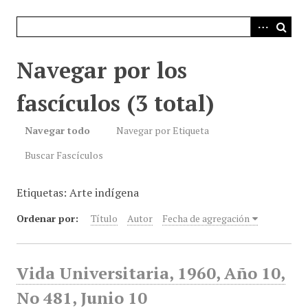
i
n
c
i
Navegar por los
p
a
fascículos (3 total)
l
Navegar todo
Navegar por Etiqueta
Buscar Fascículos
Etiquetas: Arte indígena
Ordenar por:
Título
Autor
Fecha de agregación
Vida Universitaria, 1960, Año 10,
No 481, Junio 10