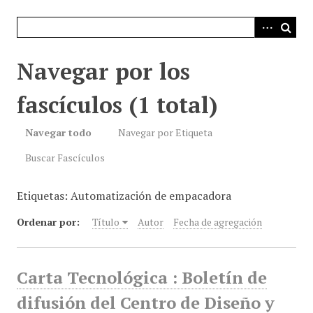
i
n
c
i
Navegar por los
p
a
fascículos (1 total)
l
Navegar todo
Navegar por Etiqueta
Buscar Fascículos
Etiquetas: Automatización de empacadora
Ordenar por:
Título
Autor
Fecha de agregación
Carta Tecnológica : Boletín de
difusión del Centro de Diseño y