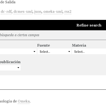
de Salida
,
dc-rdf
,
dcmes-xml
,
json
,
omeka-xml
,
rss2
Refine search
 búsqueda a ciertos campos
Fuente
Materia
publicación
nología de
Omeka
.