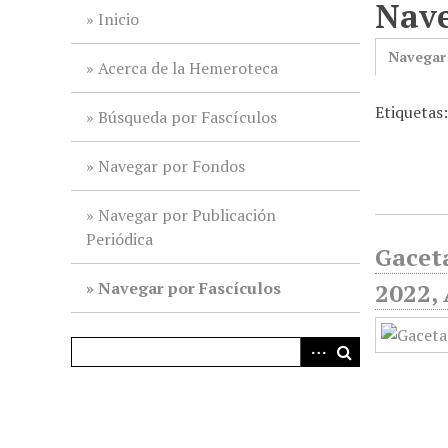
Nave
i
Inicio
n
Navegar
c
Acerca de la Hemeroteca
i
Etiquetas
p
Búsqueda por Fascículos
a
l
Navegar por Fondos
Navegar por Publicación
Periódica
Gaceta
Navegar por Fascículos
2022, 