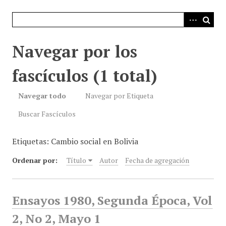
i
n
c
i
Navegar por los
p
a
fascículos (1 total)
l
Navegar todo
Navegar por Etiqueta
Buscar Fascículos
Etiquetas: Cambio social en Bolivia
Ordenar por:
Título
Autor
Fecha de agregación
Ensayos 1980, Segunda Época, Vol
2, No 2, Mayo 1