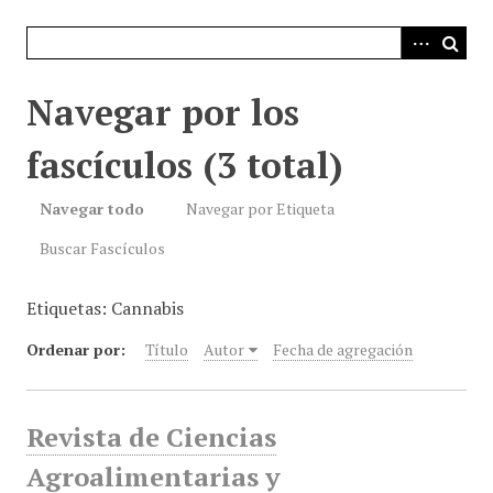
i
n
c
i
Navegar por los
p
a
fascículos (3 total)
l
Navegar todo
Navegar por Etiqueta
Buscar Fascículos
Etiquetas: Cannabis
Ordenar por:
Título
Autor
Fecha de agregación
Revista de Ciencias
Agroalimentarias y