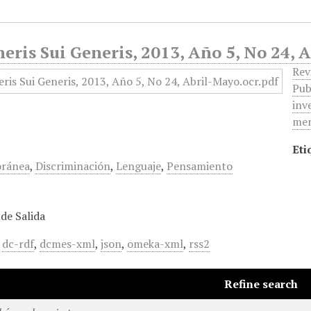
eris Sui Generis, 2013, Año 5, No 24,
Rev
Pub
inv
men
Eti
ránea
,
Discriminación
,
Lenguaje
,
Pensamiento
de Salida
,
dc-rdf
,
dcmes-xml
,
json
,
omeka-xml
,
rss2
Refine search