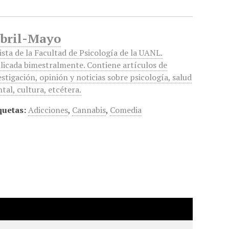
 Abril-Mayo
ista de la Facultad de Psicología de la UANL.
licada bimestralmente. Contiene artículos de
estigación, opinión y noticias sobre psicología, salud
tal, cultura, etcétera.
quetas:
Adicciones
,
Cannabis
,
Comedia