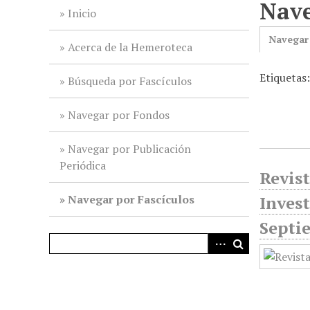
Nave
i
Inicio
n
Navegar
c
Acerca de la Hemeroteca
i
Etiquetas
p
Búsqueda por Fascículos
a
l
Navegar por Fondos
Navegar por Publicación
Periódica
Revist
Navegar por Fascículos
Invest
Septi