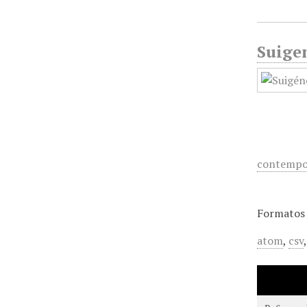
Suigen
contempo
Formatos 
atom
,
csv