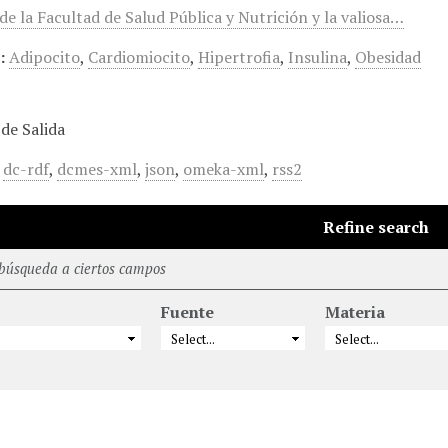
e la Facultad de Salud Pública y Nutrición y la valiosa…
:
Adipocito
,
Cardiomiocito
,
Hipertrofia
,
Insulina
,
Obesidad
de Salida
,
dc-rdf
,
dcmes-xml
,
json
,
omeka-xml
,
rss2
Refine search
 búsqueda a ciertos campos
Fuente
Materia