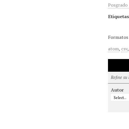
Posgrado d
Etiquetas
Formatos 
atom
,
csv
Refine su
Autor