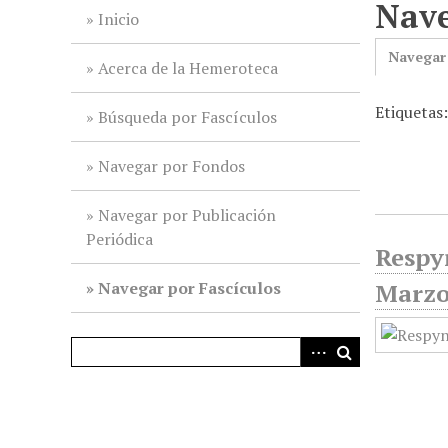
Nave
i
Inicio
n
Navegar
c
Acerca de la Hemeroteca
i
Etiquetas
p
Búsqueda por Fascículos
a
l
Navegar por Fondos
Navegar por Publicación
Periódica
Respyn
Navegar por Fascículos
Marz