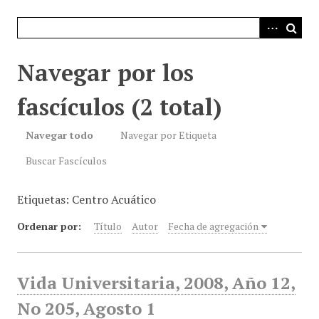
i
n
c
i
Navegar por los
p
a
fascículos (2 total)
l
Navegar todo
Navegar por Etiqueta
Buscar Fascículos
Etiquetas: Centro Acuático
Ordenar por:
Título
Autor
Fecha de agregación
Vida Universitaria, 2008, Año 12,
No 205, Agosto 1