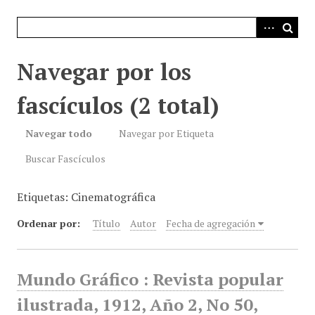
i
n
c
i
Navegar por los
p
a
fascículos (2 total)
l
Navegar todo
Navegar por Etiqueta
Buscar Fascículos
Etiquetas: Cinematográfica
Ordenar por:
Título
Autor
Fecha de agregación
Mundo Gráfico : Revista popular
ilustrada, 1912, Año 2, No 50,