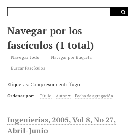
i
n
c
i
Navegar por los
p
a
fascículos (1 total)
l
Navegar todo
Navegar por Etiqueta
Buscar Fascículos
Etiquetas: Compresor centrífugo
Ordenar por:
Título
Autor
Fecha de agregación
Ingenierías, 2005, Vol 8, No 27,
Abril-Junio