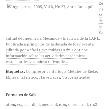
Re
vis
ta
de
la
Fa
cultad de Ingeniería Mecánica y Eléctrica de la UANL.
Publicada a principios de la década de los noventa,
editada por Rafael Covarrubias Ortiz. Contiene
información sobre las actividades académicas,
estudiantiles y administrativas de…
Etiquetas:
Compresor centrífugo
,
Metales de Rieke
,
Mineral laterítico
,
Naïve Bayes
,
Viscoelasticidad
Formatos de Salida
atom
,
csv
,
dc-rdf
,
dcmes-xml
,
json
,
omeka-xml
,
rss2