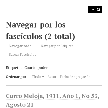
i
n
c
i
Navegar por los
p
a
fascículos (2 total)
l
Navegar todo
Navegar por Etiqueta
Buscar Fascículos
Etiquetas: Cuarto poder
Ordenar por:
Título
Autor
Fecha de agregación
Curro Meloja, 1911, Año 1, No 53,
Agosto 21