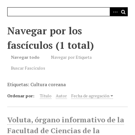
i
n
c
i
Navegar por los
p
a
fascículos (1 total)
l
Navegar todo
Navegar por Etiqueta
Buscar Fascículos
Etiquetas: Cultura coreana
Ordenar por:
Título
Autor
Fecha de agregación
Voluta, órgano informativo de la
Facultad de Ciencias de la