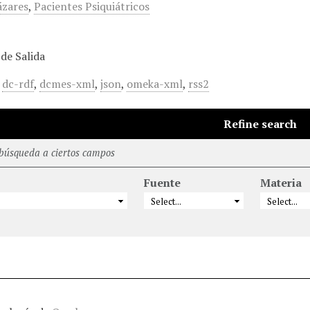
ázares
,
Pacientes Psiquiátricos
de Salida
,
dc-rdf
,
dcmes-xml
,
json
,
omeka-xml
,
rss2
Refine search
 búsqueda a ciertos campos
Fuente
Materia