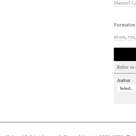
Manuel C
Formatos 
atom
,
csv
Refine su
Autor