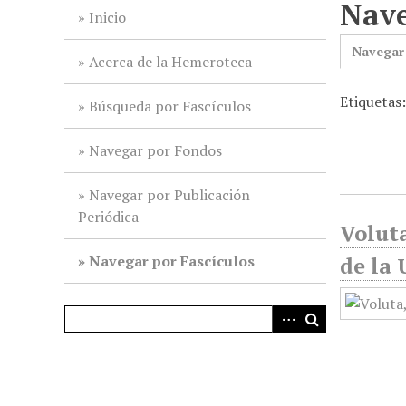
Nave
i
Inicio
n
Navegar
c
Acerca de la Hemeroteca
i
Etiquetas:
p
Búsqueda por Fascículos
a
l
Navegar por Fondos
Navegar por Publicación
Periódica
Volut
Navegar por Fascículos
de la 