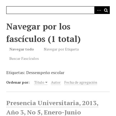
i
n
c
i
Navegar por los
p
a
fascículos (1 total)
l
Navegar todo
Navegar por Etiqueta
Buscar Fascículos
Etiquetas: Dessempeño escolar
Ordenar por:
Título
Autor
Fecha de agregación
Presencia Universitaria, 2013,
Año 3, No 5, Enero-Junio