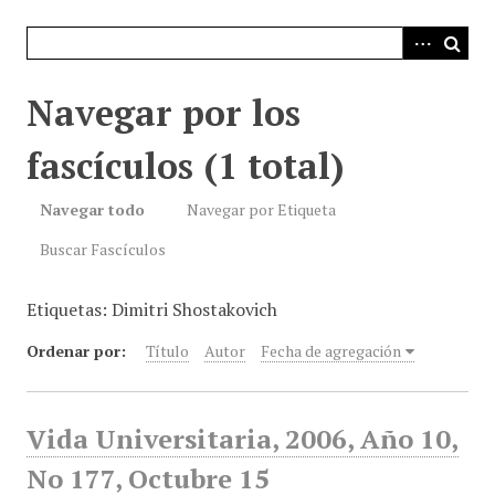
i
n
c
i
Navegar por los
p
a
fascículos (1 total)
l
Navegar todo
Navegar por Etiqueta
Buscar Fascículos
Etiquetas: Dimitri Shostakovich
Ordenar por:
Título
Autor
Fecha de agregación
Vida Universitaria, 2006, Año 10,
No 177, Octubre 15