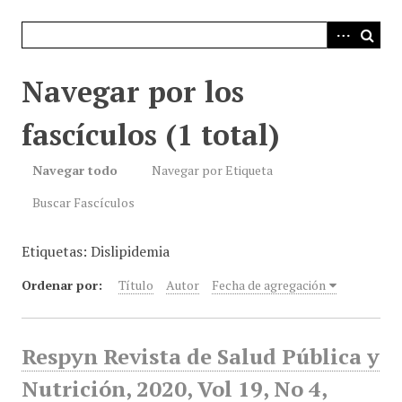
i
n
c
i
Navegar por los
p
a
fascículos (1 total)
l
Navegar todo
Navegar por Etiqueta
Buscar Fascículos
Etiquetas: Dislipidemia
Ordenar por:
Título
Autor
Fecha de agregación
Respyn Revista de Salud Pública y
Nutrición, 2020, Vol 19, No 4,