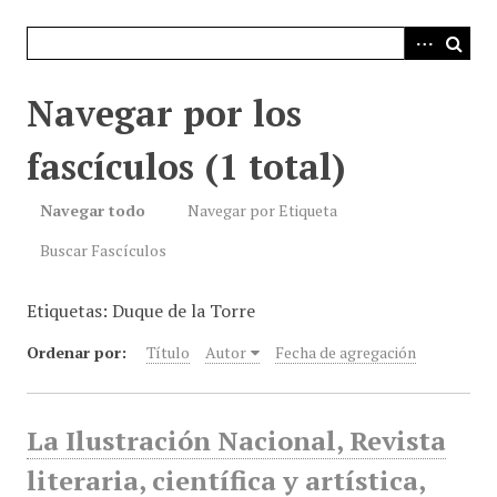
i
n
c
i
Navegar por los
p
a
fascículos (1 total)
l
Navegar todo
Navegar por Etiqueta
Buscar Fascículos
Etiquetas: Duque de la Torre
Ordenar por:
Título
Autor
Fecha de agregación
La Ilustración Nacional, Revista
literaria, científica y artística,