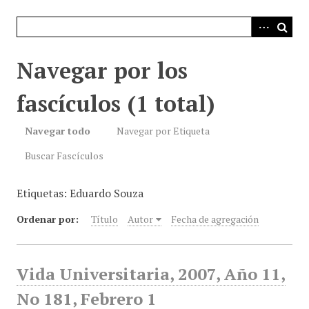
i
n
c
i
Navegar por los
p
a
fascículos (1 total)
l
Navegar todo
Navegar por Etiqueta
Buscar Fascículos
Etiquetas: Eduardo Souza
Ordenar por:
Título
Autor
Fecha de agregación
Vida Universitaria, 2007, Año 11,
No 181, Febrero 1