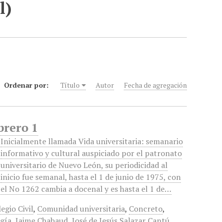
l)
Ordenar por:
Título
Autor
Fecha de agregación
brero 1
Inicialmente llamada Vida universitaria: semanario
informativo y cultural auspiciado por el patronato
universitario de Nuevo León, su periodicidad al
inicio fue semanal, hasta el 1 de junio de 1975, con
el No 1262 cambia a docenal y es hasta el 1 de…
egio Civil
,
Comunidad universitaria
,
Concreto
,
gía
,
Jaime Chabaud
,
José de Jesús Salazar Cantú
,