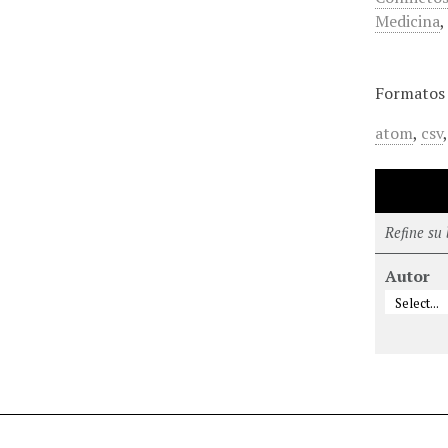
Medicina
Formatos 
atom
,
csv
Refine su
Autor