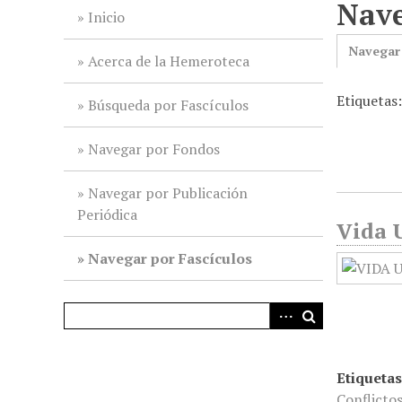
Nave
i
Inicio
n
Navegar
c
Acerca de la Hemeroteca
i
Etiquetas
p
Búsqueda por Fascículos
a
l
Navegar por Fondos
Navegar por Publicación
Periódica
Vida U
Navegar por Fascículos
Etiquetas
Conflicto