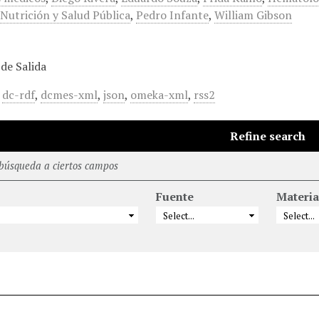
,
Nutrición y Salud Pública
,
Pedro Infante
,
William Gibson
de Salida
,
dc-rdf
,
dcmes-xml
,
json
,
omeka-xml
,
rss2
Refine search
 búsqueda a ciertos campos
Fuente
Materia