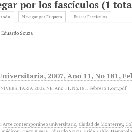
gar por los fascículos (1 tota
 todo
Navegar por Etiqueta
Buscar Fascículos
: Eduardo Souza
niversitaria, 2007, Año 11, No 181, Fe
:
Arte contemporáneo universitario
,
Ciudad de Monterrey
,
Col
s médicos
,
Diego Rivera
,
Eduardo Souza
,
Frida Kahlo
,
Hematolo