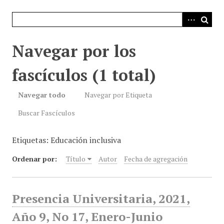
i
n
c
i
Navegar por los
p
a
fascículos (1 total)
l
Navegar todo
Navegar por Etiqueta
Buscar Fascículos
Etiquetas: Educación inclusiva
Ordenar por:
Título
Autor
Fecha de agregación
Presencia Universitaria, 2021,
Año 9, No 17, Enero-Junio