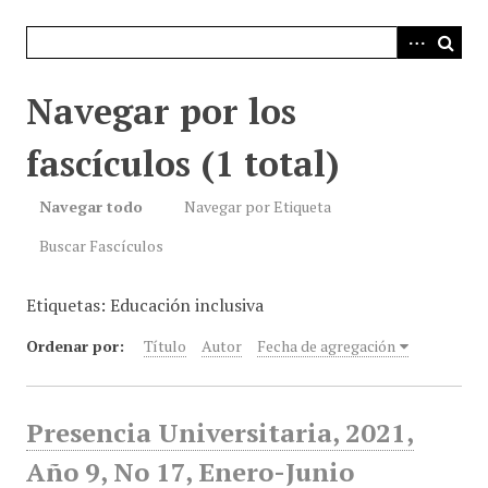
i
n
c
i
Navegar por los
p
a
fascículos (1 total)
l
Navegar todo
Navegar por Etiqueta
Buscar Fascículos
Etiquetas: Educación inclusiva
Ordenar por:
Título
Autor
Fecha de agregación
Presencia Universitaria, 2021,
Año 9, No 17, Enero-Junio