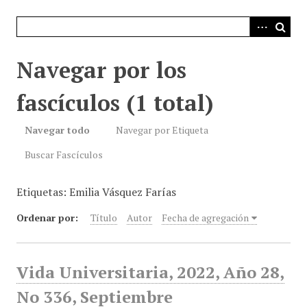
i
n
c
i
Navegar por los
p
a
fascículos (1 total)
l
Navegar todo
Navegar por Etiqueta
Buscar Fascículos
Etiquetas: Emilia Vásquez Farías
Ordenar por:
Título
Autor
Fecha de agregación
Vida Universitaria, 2022, Año 28,
No 336, Septiembre