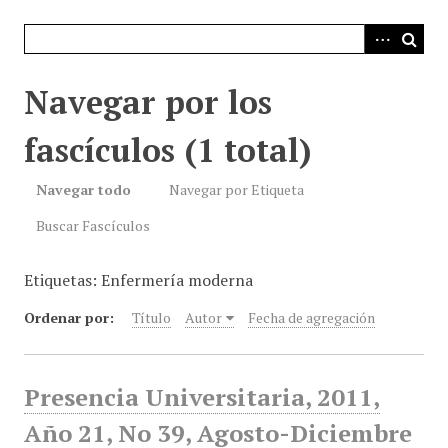
i
n
c
i
Navegar por los
p
a
fascículos (1 total)
l
Navegar todo
Navegar por Etiqueta
Buscar Fascículos
Etiquetas: Enfermería moderna
Ordenar por:
Título
Autor
Fecha de agregación
Presencia Universitaria, 2011,
Año 21, No 39, Agosto-Diciembre