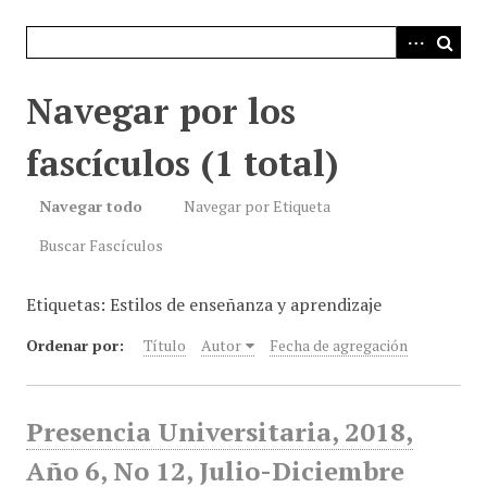
i
n
c
i
Navegar por los
p
a
fascículos (1 total)
l
Navegar todo
Navegar por Etiqueta
Buscar Fascículos
Etiquetas: Estilos de enseñanza y aprendizaje
Ordenar por:
Título
Autor
Fecha de agregación
Presencia Universitaria, 2018,
Año 6, No 12, Julio-Diciembre