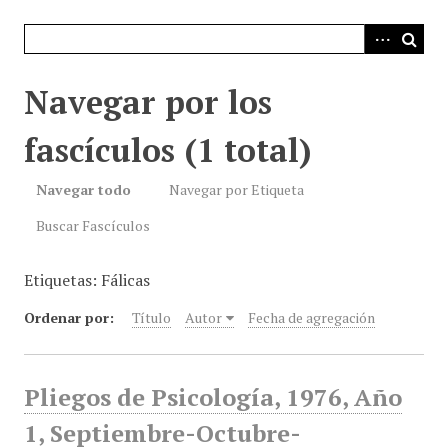
i
n
c
i
Navegar por los
p
a
fascículos (1 total)
l
Navegar todo
Navegar por Etiqueta
Buscar Fascículos
Etiquetas: Fálicas
Ordenar por:
Título
Autor
Fecha de agregación
Pliegos de Psicología, 1976, Año
1, Septiembre-Octubre-