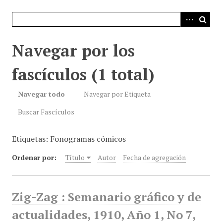
i
n
c
i
Navegar por los
p
a
fascículos (1 total)
l
Navegar todo
Navegar por Etiqueta
Buscar Fascículos
Etiquetas: Fonogramas cómicos
Ordenar por:
Título
Autor
Fecha de agregación
Zig-Zag : Semanario gráfico y de
actualidades, 1910, Año 1, No 7,