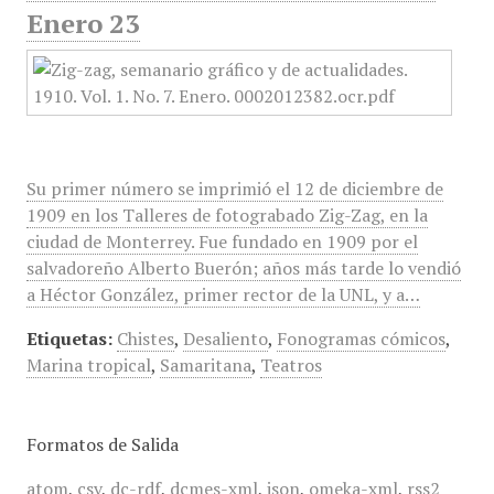
Enero 23
Su primer número se imprimió el 12 de diciembre de
1909 en los Talleres de fotograbado Zig-Zag, en la
ciudad de Monterrey. Fue fundado en 1909 por el
salvadoreño Alberto Buerón; años más tarde lo vendió
a Héctor González, primer rector de la UNL, y a…
Etiquetas:
Chistes
,
Desaliento
,
Fonogramas cómicos
,
Marina tropical
,
Samaritana
,
Teatros
Formatos de Salida
atom
,
csv
,
dc-rdf
,
dcmes-xml
,
json
,
omeka-xml
,
rss2