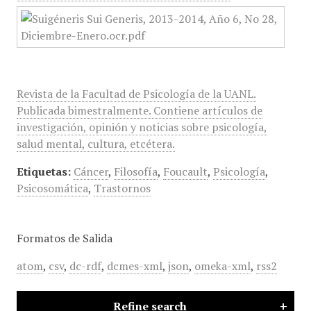
Revista de la Facultad de Psicología de la UANL.
Publicada bimestralmente. Contiene artículos de
investigación, opinión y noticias sobre psicología,
salud mental, cultura, etcétera.
Etiquetas:
Cáncer
,
Filosofía
,
Foucault
,
Psicología
,
Psicosomática
,
Trastornos
Formatos de Salida
atom
,
csv
,
dc-rdf
,
dcmes-xml
,
json
,
omeka-xml
,
rss2
Refine search