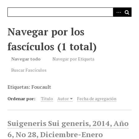
i
n
c
i
Navegar por los
p
a
fascículos (1 total)
l
Navegar todo
Navegar por Etiqueta
Buscar Fascículos
Etiquetas: Foucault
Ordenar por:
Título
Autor
Fecha de agregación
Suigeneris Sui generis, 2014, Año
6, No 28, Diciembre-Enero