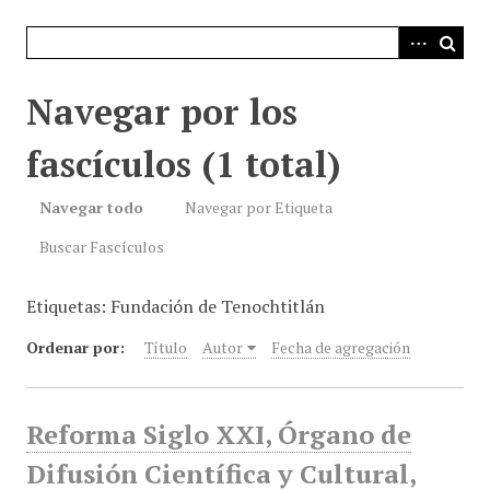
i
n
c
i
Navegar por los
p
a
fascículos (1 total)
l
Navegar todo
Navegar por Etiqueta
Buscar Fascículos
Etiquetas: Fundación de Tenochtitlán
Ordenar por:
Título
Autor
Fecha de agregación
Reforma Siglo XXI, Órgano de
Difusión Científica y Cultural,