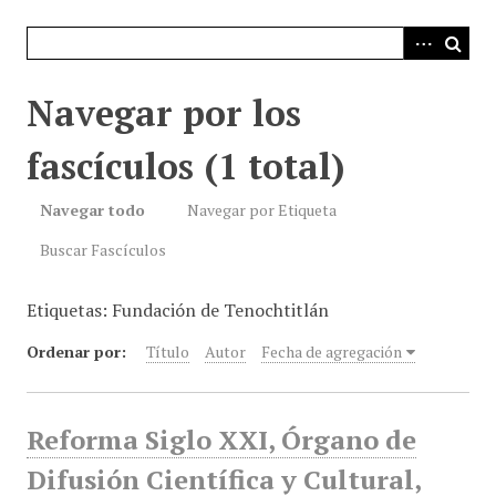
i
n
c
i
Navegar por los
p
a
fascículos (1 total)
l
Navegar todo
Navegar por Etiqueta
Buscar Fascículos
Etiquetas: Fundación de Tenochtitlán
Ordenar por:
Título
Autor
Fecha de agregación
Reforma Siglo XXI, Órgano de
Difusión Científica y Cultural,