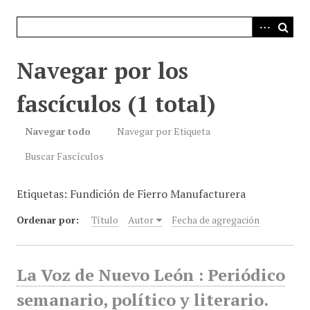
i
n
c
i
Navegar por los
p
a
fascículos (1 total)
l
Navegar todo
Navegar por Etiqueta
Buscar Fascículos
Etiquetas: Fundición de Fierro Manufacturera
Ordenar por:
Título
Autor
Fecha de agregación
La Voz de Nuevo León : Periódico
semanario, político y literario.