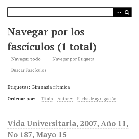
i
n
c
i
Navegar por los
p
a
fascículos (1 total)
l
Navegar todo
Navegar por Etiqueta
Buscar Fascículos
Etiquetas: Gimnasia rítmica
Ordenar por:
Título
Autor
Fecha de agregación
Vida Universitaria, 2007, Año 11,
No 187, Mayo 15