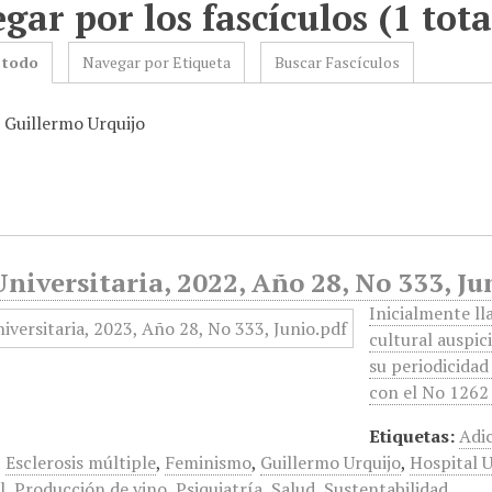
gar por los fascículos (1 tota
 todo
Navegar por Etiqueta
Buscar Fascículos
: Guillermo Urquijo
niversitaria, 2022, Año 28, No 333, Ju
Inicialmente ll
cultural auspic
su periodicidad 
con el No 1262 
Etiquetas:
Adi
,
Esclerosis múltiple
,
Feminismo
,
Guillermo Urquijo
,
Hospital U
l
,
Producción de vino
,
Psiquiatría
,
Salud
,
Sustentabilidad