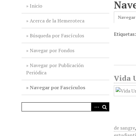
Nave
i
Inicio
n
Navegar
c
Acerca de la Hemeroteca
i
Etiquetas
p
Búsqueda por Fascículos
a
l
Navegar por Fondos
Navegar por Publicación
Periódica
Vida U
Navegar por Fascículos
de sangre
estudianti