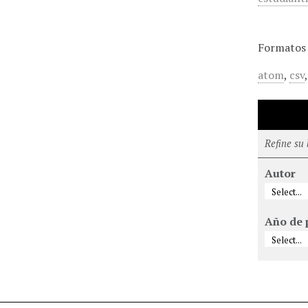
Formatos 
atom
,
csv
Refine su
Autor
Año de 