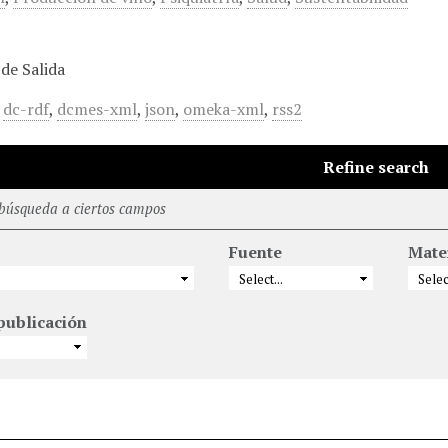
de Salida
,
dc-rdf
,
dcmes-xml
,
json
,
omeka-xml
,
rss2
Refine search
 búsqueda a ciertos campos
Fuente
Mate
publicación