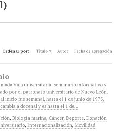
l)
Ordenar por:
Título
Autor
Fecha de agregación
nio
amada Vida universitaria: semanario informativo y
iado por el patronato universitario de Nuevo León,
al inicio fue semanal, hasta el 1 de junio de 1975,
cambia a docenal y es hasta el 1 de…
cción
,
Biología marina
,
Cáncer
,
Deporte
,
Donación
niversitario
,
Internacionalización
,
Movilidad