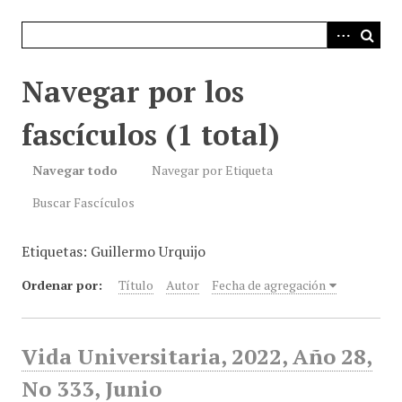
i
n
c
i
Navegar por los
p
a
fascículos (1 total)
l
Navegar todo
Navegar por Etiqueta
Buscar Fascículos
Etiquetas: Guillermo Urquijo
Ordenar por:
Título
Autor
Fecha de agregación
Vida Universitaria, 2022, Año 28,
No 333, Junio