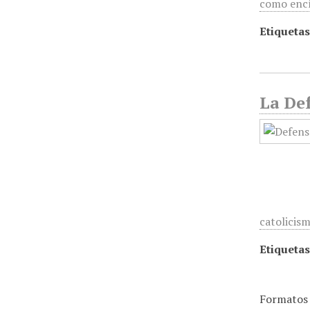
como encí
Etiquetas
La Def
catolicis
Etiquetas
Formatos 