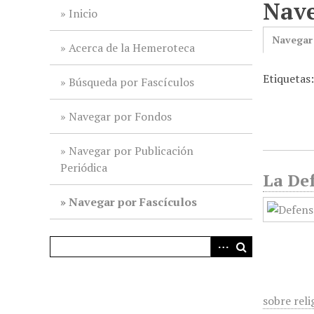
Nave
i
Inicio
n
Navegar
c
Acerca de la Hemeroteca
i
Etiquetas
p
Búsqueda por Fascículos
a
l
Navegar por Fondos
Navegar por Publicación
Periódica
La Def
Navegar por Fascículos
sobre reli