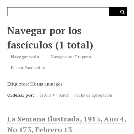
i
n
c
i
Navegar por los
p
a
fascículos (1 total)
l
Navegar todo
Navegar por Etiqueta
Buscar Fascículos
Etiquetas: Horas amargas
Ordenar por:
Título
Autor
Fecha de agregación
La Semana Ilustrada, 1913, Año 4,
No 173, Febrero 13