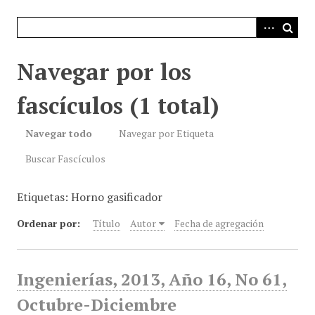
i
n
c
i
Navegar por los
p
a
fascículos (1 total)
l
Navegar todo
Navegar por Etiqueta
Buscar Fascículos
Etiquetas: Horno gasificador
Ordenar por:
Título
Autor
Fecha de agregación
Ingenierías, 2013, Año 16, No 61,
Octubre-Diciembre