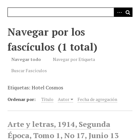
i
n
c
i
Navegar por los
p
a
fascículos (1 total)
l
Navegar todo
Navegar por Etiqueta
Buscar Fascículos
Etiquetas: Hotel Cosmos
Ordenar por:
Título
Autor
Fecha de agregación
Arte y letras, 1914, Segunda
Época, Tomo 1, No 17, Junio 13