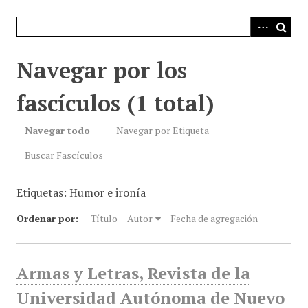
i
n
c
i
Navegar por los
p
a
fascículos (1 total)
l
Navegar todo
Navegar por Etiqueta
Buscar Fascículos
Etiquetas: Humor e ironía
Ordenar por:
Título
Autor
Fecha de agregación
Armas y Letras, Revista de la
Universidad Autónoma de Nuevo