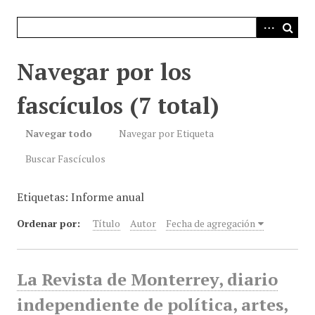
i
n
c
i
Navegar por los
p
a
fascículos (7 total)
l
Navegar todo
Navegar por Etiqueta
Buscar Fascículos
Etiquetas: Informe anual
Ordenar por:
Título
Autor
Fecha de agregación
La Revista de Monterrey, diario
independiente de política, artes,