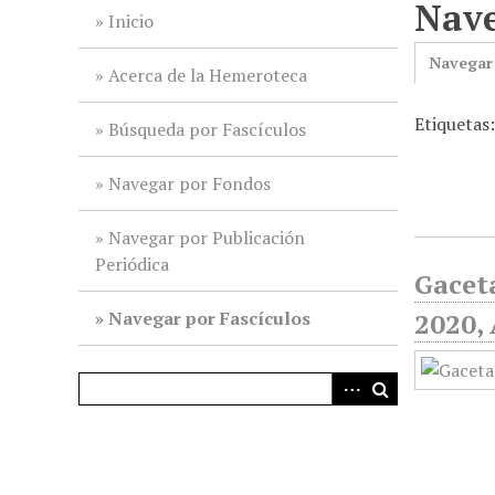
Nave
i
Inicio
n
Navegar
c
Acerca de la Hemeroteca
i
Etiquetas
p
Búsqueda por Fascículos
a
l
Navegar por Fondos
Navegar por Publicación
Periódica
Gaceta
Navegar por Fascículos
2020, 