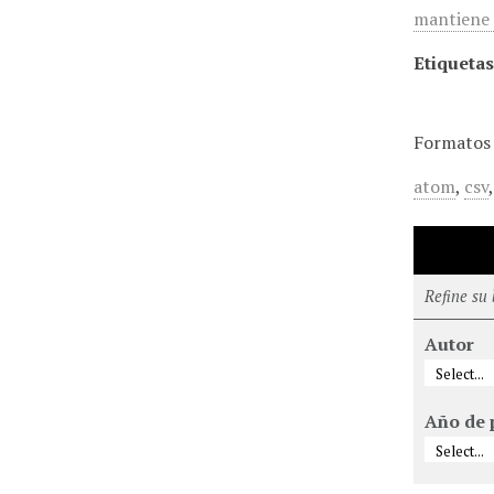
mantiene 
Etiquetas
Formatos 
atom
,
csv
Refine su
Autor
Año de 