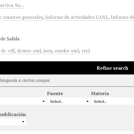
activa. Su…
:
Asuntos generales
,
Informe de actividades UANL
,
Informe d
de Salida
,
dc-rdf
,
dcmes-xml
,
json
,
omeka-xml
,
rss2
Refine search
 búsqueda a ciertos campos
Fuente
Materia
publicación