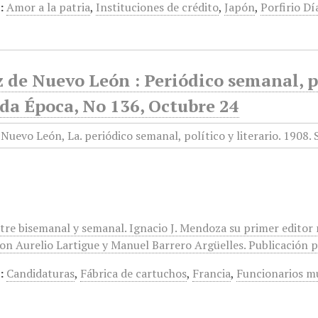
:
Amor a la patria
,
Instituciones de crédito
,
Japón
,
Porfirio Dí
 de Nuevo León : Periódico semanal, po
da Época, No 136, Octubre 24
ntre bisemanal y semanal. Ignacio J. Mendoza su primer editor
on Aurelio Lartigue y Manuel Barrero Argüelles. Publicación po
:
Candidaturas
,
Fábrica de cartuchos
,
Francia
,
Funcionarios m