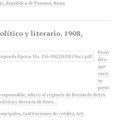
az
,
República de Panamá
,
Rusia
lítico y literario. 1908,
Perió
dico
que
varió
su
perio
 responsable, adicto al régimen de Bernardo Reyes.
lítica y literaria de fines…
unicipales
,
Instituciones de crédito
,
Ley