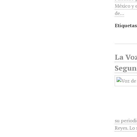
México y e
de…
Etiquetas
La Voz
Segun
su period
Reyes. Lo 