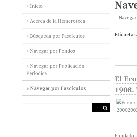
Nave
i
Inicio
n
Navegar
c
Acerca de la Hemeroteca
i
Etiquetas:
p
Búsqueda por Fascículos
a
l
Navegar por Fondos
Navegar por Publicación
Periódica
El Ec
Navegar por Fascículos
1908. 
Fundado p