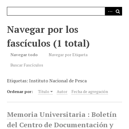
i
n
c
i
Navegar por los
p
a
fascículos (1 total)
l
Navegar todo
Navegar por Etiqueta
Buscar Fascículos
Etiquetas: Instituto Nacional de Pesca
Ordenar por:
Título
Autor
Fecha de agregación
Memoria Universitaria : Boletín
del Centro de Documentación y