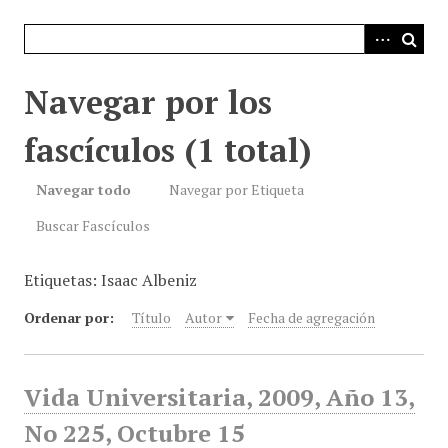
i
n
c
i
Navegar por los
p
a
fascículos (1 total)
l
Navegar todo
Navegar por Etiqueta
Buscar Fascículos
Etiquetas: Isaac Albeniz
Ordenar por:
Título
Autor
Fecha de agregación
Vida Universitaria, 2009, Año 13,
No 225, Octubre 15