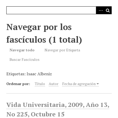
i
n
c
i
Navegar por los
p
a
fascículos (1 total)
l
Navegar todo
Navegar por Etiqueta
Buscar Fascículos
Etiquetas: Isaac Albeniz
Ordenar por:
Título
Autor
Fecha de agregación
Vida Universitaria, 2009, Año 13,
No 225, Octubre 15