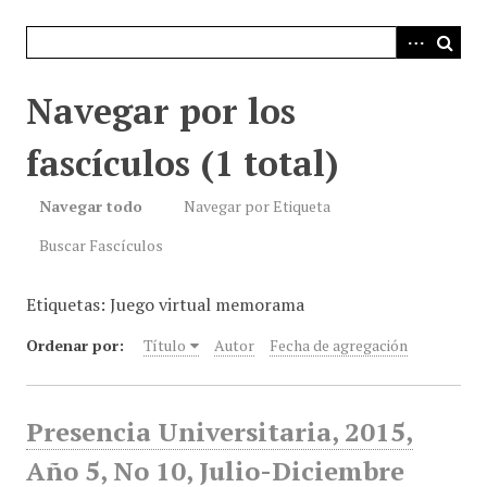
i
n
c
i
Navegar por los
p
a
fascículos (1 total)
l
Navegar todo
Navegar por Etiqueta
Buscar Fascículos
Etiquetas: Juego virtual memorama
Ordenar por:
Título
Autor
Fecha de agregación
Presencia Universitaria, 2015,
Año 5, No 10, Julio-Diciembre