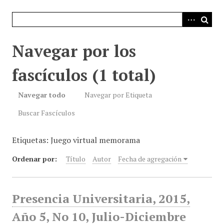
i
n
c
i
Navegar por los
p
a
fascículos (1 total)
l
Navegar todo
Navegar por Etiqueta
Buscar Fascículos
Etiquetas: Juego virtual memorama
Ordenar por:
Título
Autor
Fecha de agregación
Presencia Universitaria, 2015,
Año 5, No 10, Julio-Diciembre