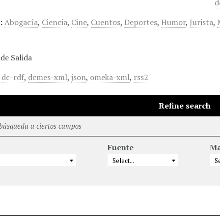
d
:
Abogacía
,
Ciencia
,
Cine
,
Cuentos
,
Deportes
,
Humor
,
Jurista
,
de Salida
,
dc-rdf
,
dcmes-xml
,
json
,
omeka-xml
,
rss2
Refine search
 búsqueda a ciertos campos
Fuente
Ma