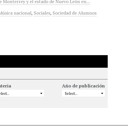
e Monterrey y el estado de Nuevo León en…
Música nacional
,
Sociales
,
Sociedad de Alumnos
teria
Año de publicación