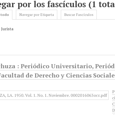
gar por los fascículos (1 tota
 todo
Navegar por Etiqueta
Buscar Fascículos
 Jurista
huza : Periódico Universitario, Perió
Facultad de Derecho y Ciencias Sociale
P
c
C
D