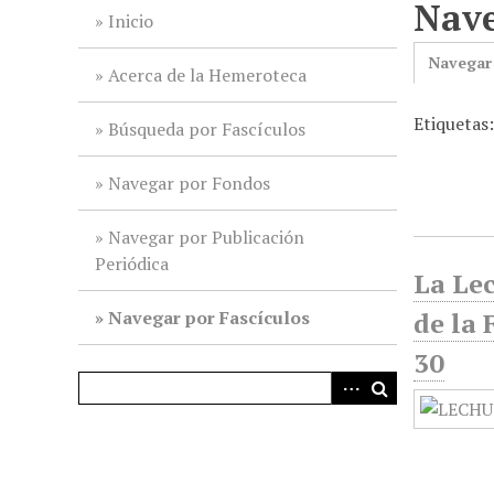
Nave
i
Inicio
n
Navegar
c
Acerca de la Hemeroteca
i
Etiquetas:
p
Búsqueda por Fascículos
a
l
Navegar por Fondos
Navegar por Publicación
Periódica
La Lec
Navegar por Fascículos
de la 
30