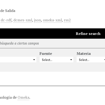
de Salida
,
dc-rdf
,
dcmes-xml
,
json
,
omeka-xml
,
rss2
Refine search
 búsqueda a ciertos campos
Fuente
Materia
nología de
Omeka
.