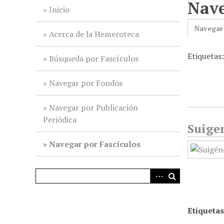
Nave
i
Inicio
n
Navegar
c
Acerca de la Hemeroteca
i
Etiquetas
p
Búsqueda por Fascículos
a
l
Navegar por Fondos
Navegar por Publicación
Periódica
Suigen
Navegar por Fascículos
Etiquetas